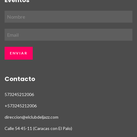
Eventos
Contacto
573245212006
+573245212006
direccion@elclubdeljazz.com
Calle 54 45-11 (Caracas con El Palo)